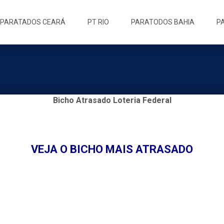
ip
PARATADOS CEARÁ
PT RIO
PARATODOS BAHIA
P
ntent
Bicho Atrasado Loteria Federal
VEJA O BICHO MAIS ATRASADO