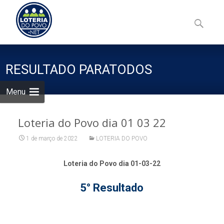
Skip
to
Pesquisa
content
por:
RESULTADO PARATODOS
Menu
Loteria do Povo dia 01 03 22
1 de março de 2022
LOTERIA DO POVO
Loteria do Povo dia 01-03-22
5° Resultado