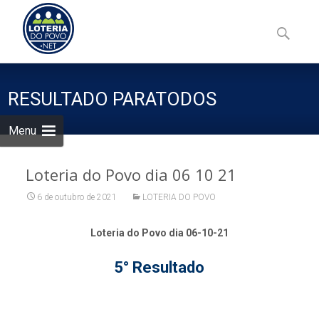
Skip
to
Pesquisa
content
por:
RESULTADO PARATODOS
Menu
Loteria do Povo dia 06 10 21
6 de outubro de 2021
LOTERIA DO POVO
Loteria do Povo dia 06-10-21
5° Resultado