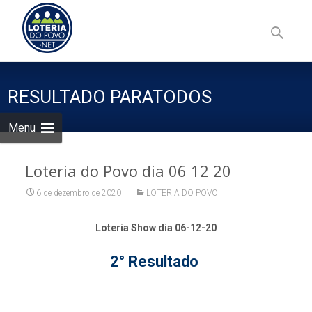
Skip
to
Pesquisa
content
por:
RESULTADO PARATODOS
Menu
Loteria do Povo dia 06 12 20
6 de dezembro de 2020
LOTERIA DO POVO
Loteria Show dia 06-12-20
2° Resultado