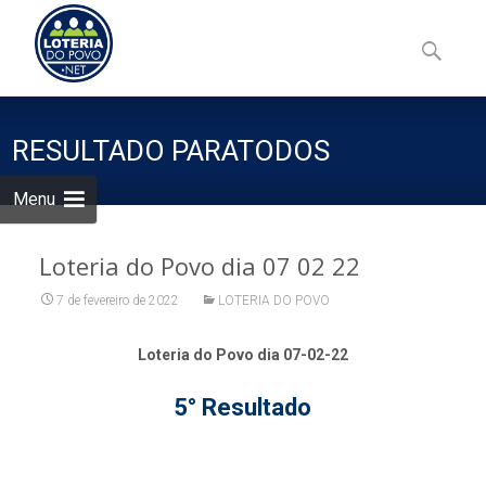
Skip
to
Pesquisa
content
por:
RESULTADO PARATODOS
Menu
Loteria do Povo dia 07 02 22
7 de fevereiro de 2022
LOTERIA DO POVO
Loteria do Povo dia 07-02-22
5° Resultado