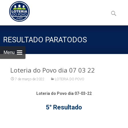
Skip
to
Pesquisa
content
por:
RESULTADO PARATODOS
Menu
Loteria do Povo dia 07 03 22
7 de março de 2022
LOTERIA DO POVO
Loteria do Povo dia 07-03-22
5° Resultado