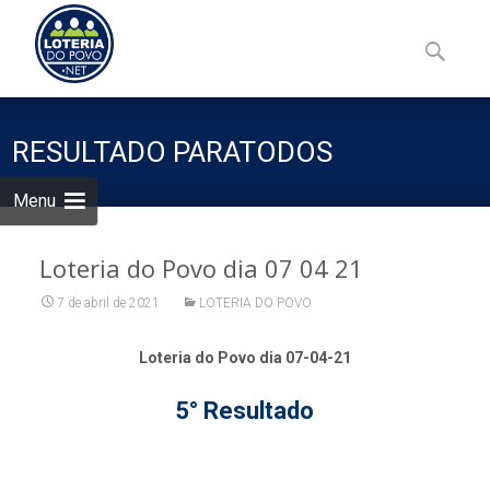
Skip
to
Pesquisa
content
por:
RESULTADO PARATODOS
Menu
Loteria do Povo dia 07 04 21
7 de abril de 2021
LOTERIA DO POVO
Loteria do Povo dia 07-04-21
5° Resultado