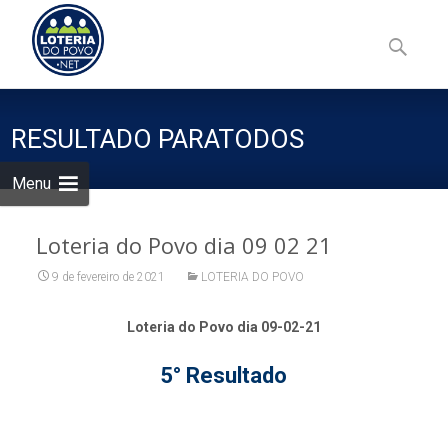
Skip
to
Pesquisa
content
por:
RESULTADO PARATODOS
Menu
Loteria do Povo dia 09 02 21
9 de fevereiro de 2021
LOTERIA DO POVO
Loteria do Povo dia 09-02-21
5° Resultado