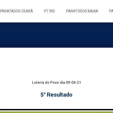
ip
PARATADOS CEARÁ
PT RIO
PARATODOS BAHIA
P
ntent
Loteria do Povo dia 09-04-21
5° Resultado