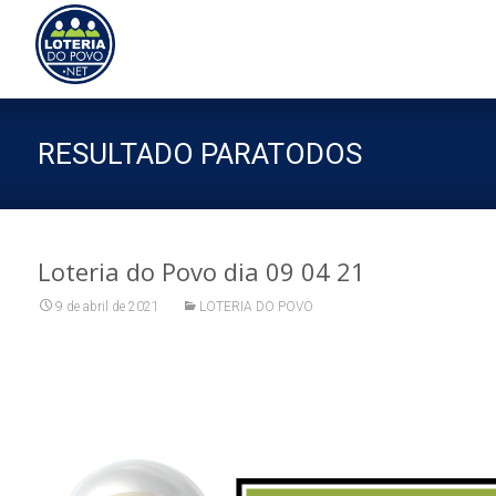
Sk
to
co
RESULTADO PARATODOS
Loteria do Povo dia 09 04 21
9 de abril de 2021
LOTERIA DO POVO