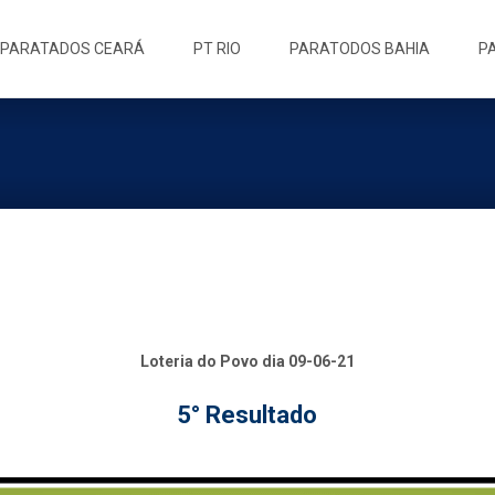
ip
PARATADOS CEARÁ
PT RIO
PARATODOS BAHIA
P
ntent
Loteria do Povo dia 09-06-21
5° Resultado