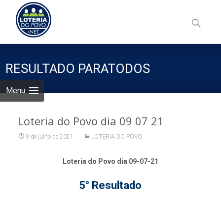
Skip
to
Pesquisa
content
por:
RESULTADO PARATODOS
Menu
Loteria do Povo dia 09 07 21
9 de julho de 2021
LOTERIA DO POVO
Loteria do Povo dia 09-07-21
5° Resultado