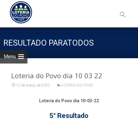
Skip
to
Pesquisa
content
por:
RESULTADO PARATODOS
Menu
Loteria do Povo dia 10 03 22
10 de março de 2022
LOTERIA DO POVO
Loteria do Povo dia 10-03-22
5° Resultado