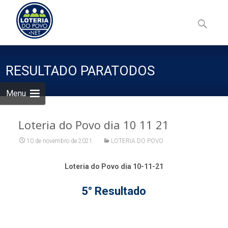
Skip
to
Pesquisa
content
por:
RESULTADO PARATODOS
Menu
Loteria do Povo dia 10 11 21
10 de novembro de 2021
LOTERIA DO POVO
Loteria do Povo dia 10-11-21
5° Resultado