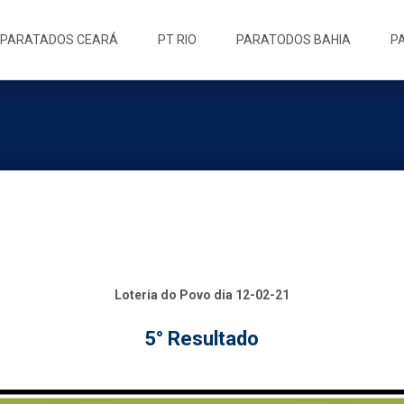
ip
PARATADOS CEARÁ
PT RIO
PARATODOS BAHIA
P
ntent
Loteria do Povo dia 12-02-21
5° Resultado