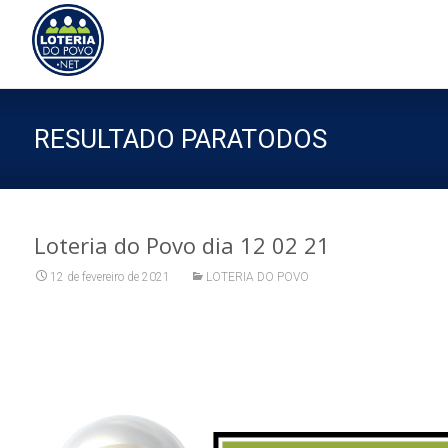
Sk
to
co
RESULTADO PARATODOS
Loteria do Povo dia 12 02 21
12 de fevereiro de 2021
LOTERIA DO POVO