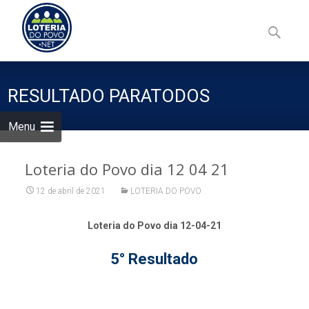
Skip
to
Pesquisa
content
por:
RESULTADO PARATODOS
Menu
Loteria do Povo dia 12 04 21
12 de abril de 2021
LOTERIA DO POVO
Loteria do Povo dia 12-04-21
5° Resultado