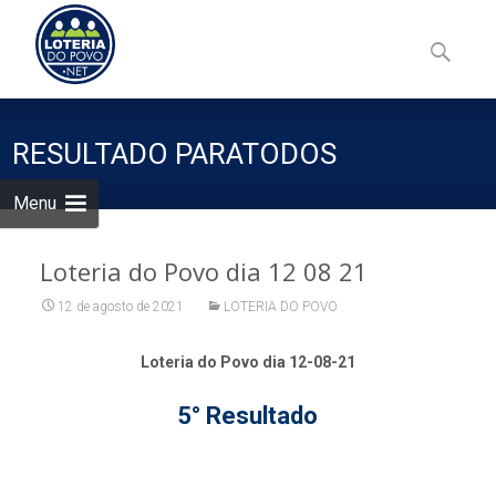
Skip
to
Pesquisa
content
por:
RESULTADO PARATODOS
Menu
Loteria do Povo dia 12 08 21
12 de agosto de 2021
LOTERIA DO POVO
Loteria do Povo dia 12-08-21
5° Resultado