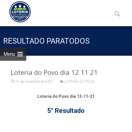
Skip
to
Pesquisa
content
por:
RESULTADO PARATODOS
Menu
Loteria do Povo dia 12 11 21
12 de novembro de 2021
LOTERIA DO POVO
Loteria do Povo dia 12-11-21
5° Resultado