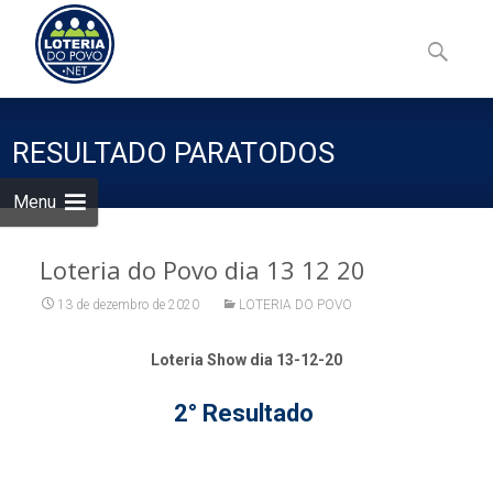
Skip
to
Pesquisa
content
por:
RESULTADO PARATODOS
Menu
Loteria do Povo dia 13 12 20
13 de dezembro de 2020
LOTERIA DO POVO
Loteria Show dia 13-12-20
2° Resultado