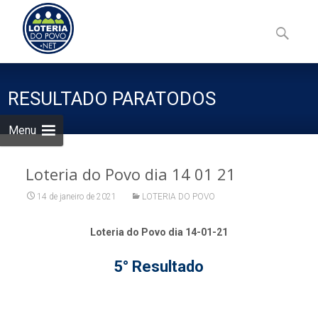
Skip
to
Pesquisa
content
por:
RESULTADO PARATODOS
Menu
Loteria do Povo dia 14 01 21
14 de janeiro de 2021
LOTERIA DO POVO
Loteria do Povo dia 14-01-21
5° Resultado