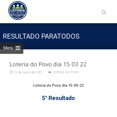
Skip
to
Pesquisa
content
por:
RESULTADO PARATODOS
Menu
Loteria do Povo dia 15 03 22
15 de março de 2022
LOTERIA DO POVO
Loteria do Povo dia 15-03-22
5° Resultado