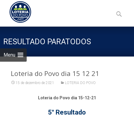
Skip
to
Pesquisa
content
por:
RESULTADO PARATODOS
Menu
Loteria do Povo dia 15 12 21
15 de dezembro de 2021
LOTERIA DO POVO
Loteria do Povo dia 15-12-21
5° Resultado