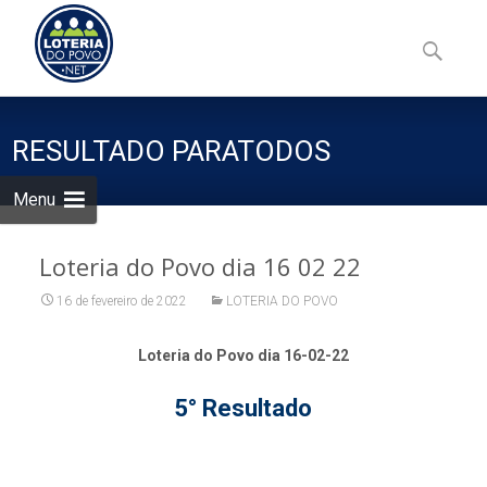
Skip
to
Pesquisa
content
por:
RESULTADO PARATODOS
Menu
Loteria do Povo dia 16 02 22
16 de fevereiro de 2022
LOTERIA DO POVO
Loteria do Povo dia 16-02-22
5° Resultado