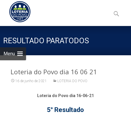
Skip
to
Pesquisa
content
por:
RESULTADO PARATODOS
Menu
Loteria do Povo dia 16 06 21
16 de junho de 2021
LOTERIA DO POVO
Loteria do Povo dia 16-06-21
5° Resultado