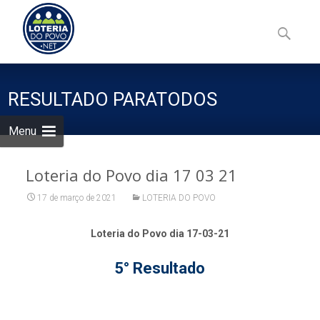
Skip
to
Pesquisa
content
por:
RESULTADO PARATODOS
Menu
Loteria do Povo dia 17 03 21
17 de março de 2021
LOTERIA DO POVO
Loteria do Povo dia 17-03-21
5° Resultado