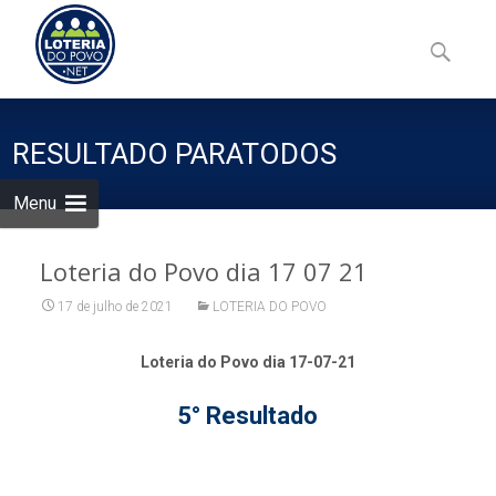
Skip
to
Pesquisa
content
por:
RESULTADO PARATODOS
Menu
Loteria do Povo dia 17 07 21
17 de julho de 2021
LOTERIA DO POVO
Loteria do Povo dia 17-07-21
5° Resultado