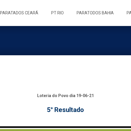
ip
PARATADOS CEARÁ
PT RIO
PARATODOS BAHIA
P
ntent
Loteria do Povo dia 19-06-21
5° Resultado