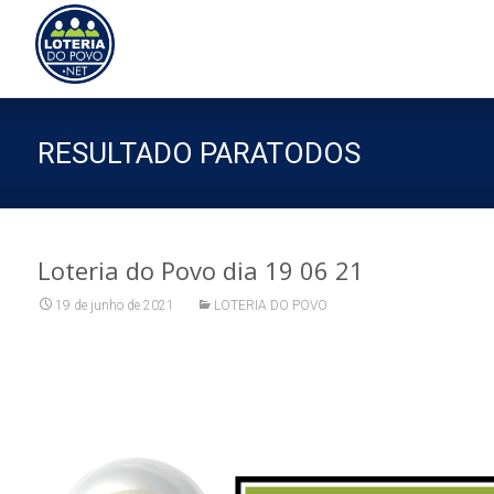
Sk
to
co
RESULTADO PARATODOS
Loteria do Povo dia 19 06 21
19 de junho de 2021
LOTERIA DO POVO