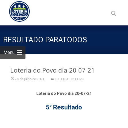
Skip
to
Pesquisa
content
por:
RESULTADO PARATODOS
Menu
Loteria do Povo dia 20 07 21
20 de julho de 2021
LOTERIA DO POVO
Loteria do Povo dia 20-07-21
5° Resultado