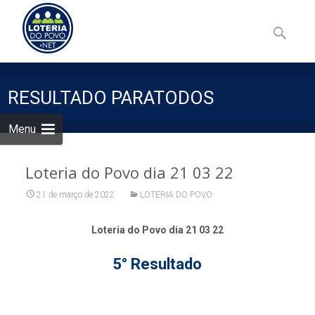
Skip
to
Pesquisa
content
por:
RESULTADO PARATODOS
Menu
Loteria do Povo dia 21 03 22
21 de março de 2022
LOTERIA DO POVO
Loteria do Povo dia 21 03 22
5° Resultado