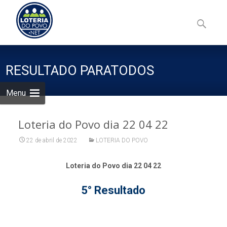
Skip
to
Pesquisa
content
por:
RESULTADO PARATODOS
Menu
Loteria do Povo dia 22 04 22
22 de abril de 2022
LOTERIA DO POVO
Loteria do Povo dia 22 04 22
5° Resultado