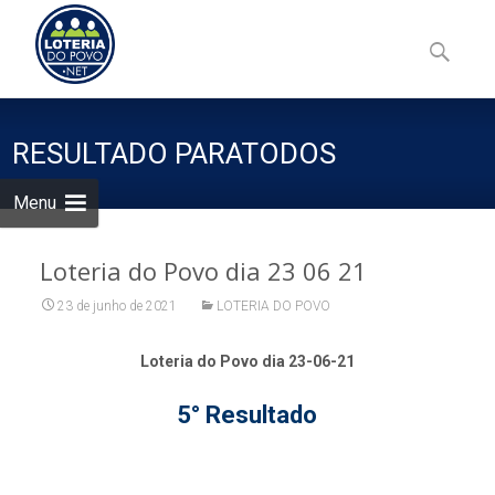
Skip
to
Pesquisa
content
por:
RESULTADO PARATODOS
Menu
Loteria do Povo dia 23 06 21
23 de junho de 2021
LOTERIA DO POVO
Loteria do Povo dia 23-06-21
5° Resultado