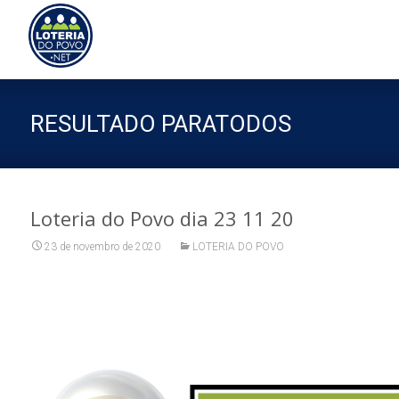
Sk
to
co
RESULTADO PARATODOS
Loteria do Povo dia 23 11 20
23 de novembro de 2020
LOTERIA DO POVO