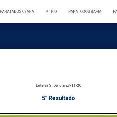
ip
PARATADOS CEARÁ
PT RIO
PARATODOS BAHIA
P
ntent
Loteria Show dia 23-11-20
5° Resultado