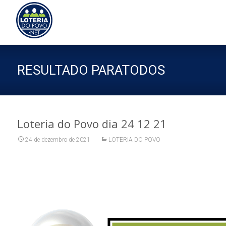
Sk
to
co
RESULTADO PARATODOS
Loteria do Povo dia 24 12 21
24 de dezembro de 2021
LOTERIA DO POVO