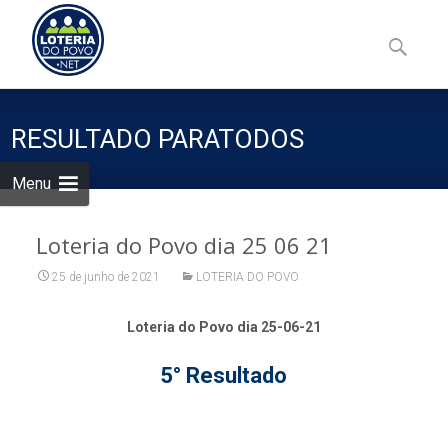
Skip
to
Pesquisa
content
por:
RESULTADO PARATODOS
Menu
Loteria do Povo dia 25 06 21
25 de junho de 2021
LOTERIA DO POVO
Loteria do Povo dia 25-06-21
5° Resultado