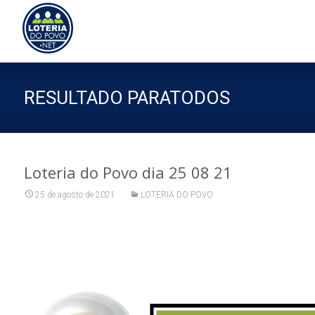
Sk
to
co
RESULTADO PARATODOS
Loteria do Povo dia 25 08 21
25 de agosto de 2021
LOTERIA DO POVO