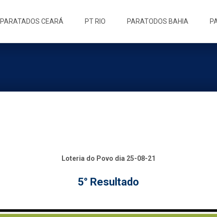
ip
PARATADOS CEARÁ
PT RIO
PARATODOS BAHIA
P
ntent
Loteria do Povo dia 25-08-21
5° Resultado