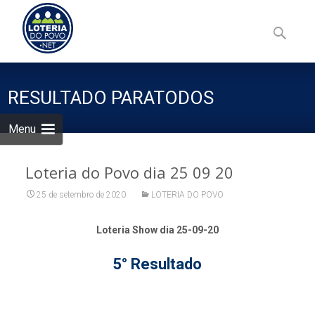
Skip
to
Pesquisa
content
por:
RESULTADO PARATODOS
Menu
Loteria do Povo dia 25 09 20
25 de setembro de 2020
LOTERIA DO POVO
Loteria Show dia 25-09-20
5° Resultado