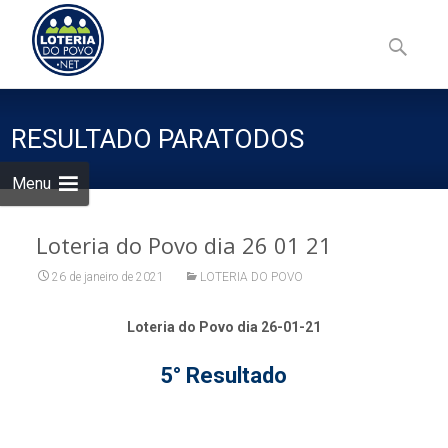
Skip
to
Pesquisa
content
por:
RESULTADO PARATODOS
Menu
Loteria do Povo dia 26 01 21
26 de janeiro de 2021
LOTERIA DO POVO
Loteria do Povo dia 26-01-21
5° Resultado