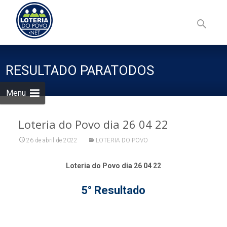
Skip
to
Pesquisa
content
por:
RESULTADO PARATODOS
Menu
Loteria do Povo dia 26 04 22
26 de abril de 2022
LOTERIA DO POVO
Loteria do Povo dia 26 04 22
5° Resultado