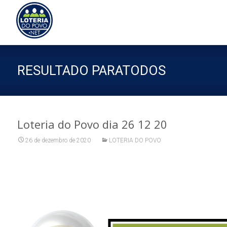
Sk
to
co
RESULTADO PARATODOS
Loteria do Povo dia 26 12 20
26 de dezembro de 2020
LOTERIA DO POVO