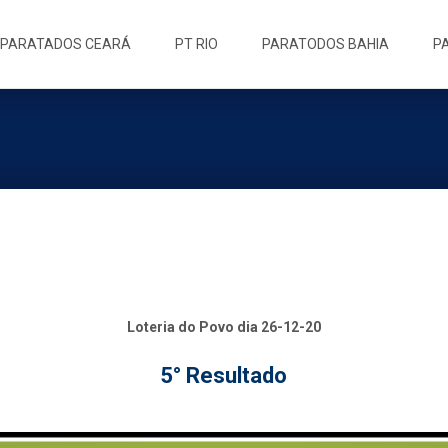
ip
PARATADOS CEARÁ
PT RIO
PARATODOS BAHIA
P
ntent
Loteria do Povo dia 26-12-20
5° Resultado