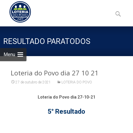
Skip
to
Pesquisa
content
por:
RESULTADO PARATODOS
Menu
Loteria do Povo dia 27 10 21
27 de outubro de 2021
LOTERIA DO POVO
Loteria do Povo dia 27-10-21
5° Resultado