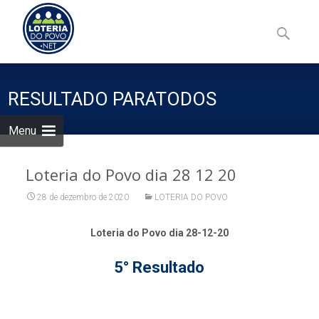
Skip
to
Pesquisa
content
por:
RESULTADO PARATODOS
Menu
Loteria do Povo dia 28 12 20
28 de dezembro de 2020
LOTERIA DO POVO
Loteria do Povo dia 28-12-20
5° Resultado