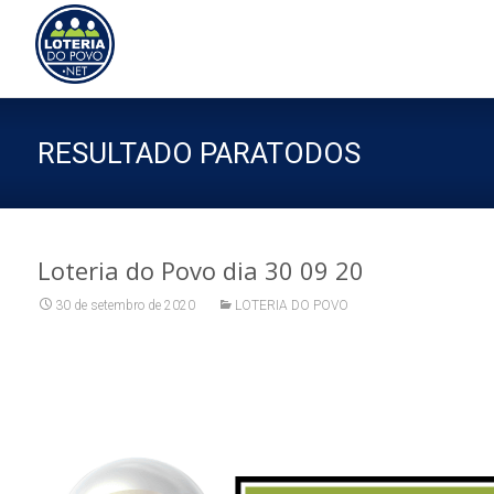
Sk
to
co
RESULTADO PARATODOS
Loteria do Povo dia 30 09 20
30 de setembro de 2020
LOTERIA DO POVO