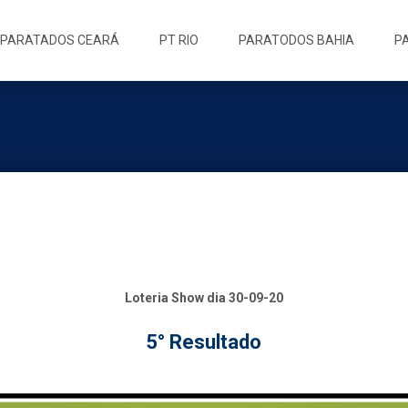
ip
PARATADOS CEARÁ
PT RIO
PARATODOS BAHIA
P
ntent
Loteria Show dia 30-09-20
5° Resultado