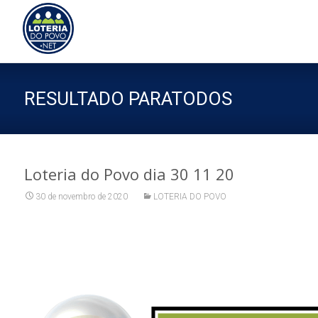
Sk
to
co
RESULTADO PARATODOS
Loteria do Povo dia 30 11 20
30 de novembro de 2020
LOTERIA DO POVO