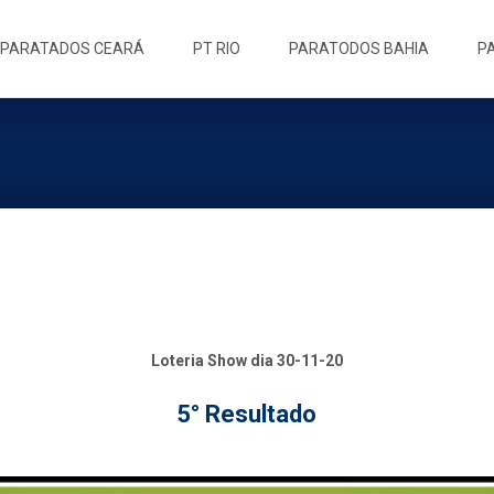
ip
PARATADOS CEARÁ
PT RIO
PARATODOS BAHIA
P
ntent
Loteria Show dia 30-11-20
5° Resultado