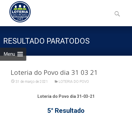
Skip
to
Pesquisa
content
por:
RESULTADO PARATODOS
Menu
Loteria do Povo dia 31 03 21
31 de março de 2021
LOTERIA DO POVO
Loteria do Povo dia 31-03-21
5° Resultado