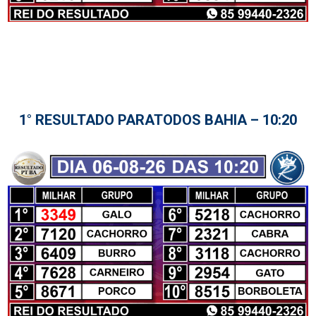
1° RESULTADO PARATODOS BAHIA – 10:20