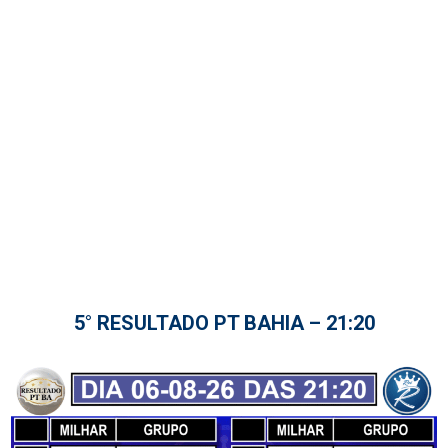
5° RESULTADO PT BAHIA – 21:20