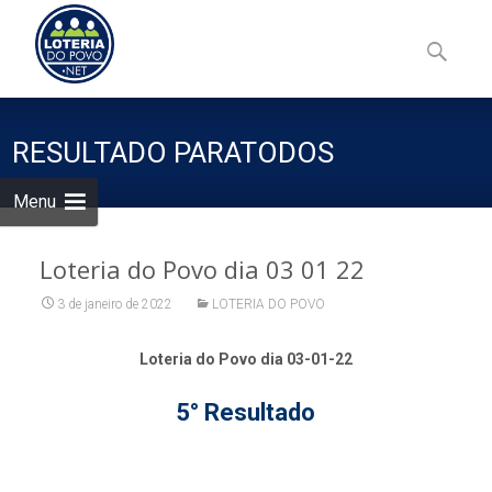
Skip
to
Pesquisa
content
por:
RESULTADO PARATODOS
Menu
Loteria do Povo dia 03 01 22
3 de janeiro de 2022
LOTERIA DO POVO
Loteria do Povo dia 03-01-22
5° Resultado