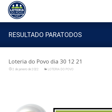
Sk
to
co
RESULTADO PARATODOS
Loteria do Povo dia 30 12 21
2 de janeiro de 2022
LOTERIA DO POVO