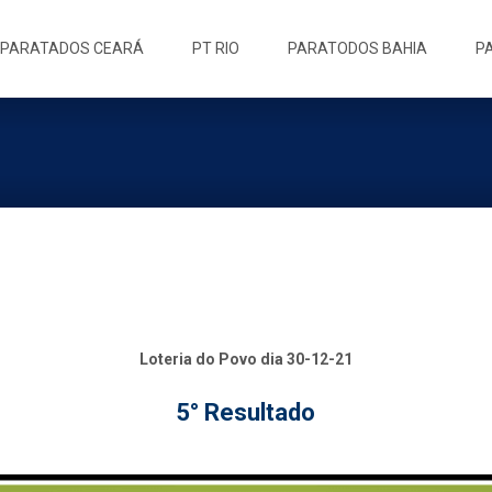
ip
PARATADOS CEARÁ
PT RIO
PARATODOS BAHIA
P
ntent
Loteria do Povo dia 30-12-21
5° Resultado