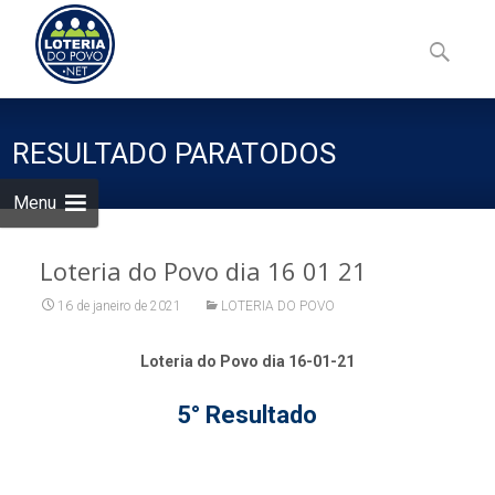
Skip
to
Pesquisa
content
por:
RESULTADO PARATODOS
Menu
Loteria do Povo dia 16 01 21
16 de janeiro de 2021
LOTERIA DO POVO
Loteria do Povo dia 16-01-21
5° Resultado