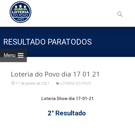
Skip
to
Pesquisa
content
por:
RESULTADO PARATODOS
Menu
Loteria do Povo dia 17 01 21
17 de janeiro de 2021
LOTERIA DO POVO
Loteria Show dia 17-01-21
2° Resultado