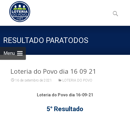
Skip
to
Pesquisa
content
por:
RESULTADO PARATODOS
Menu
Loteria do Povo dia 16 09 21
16 de setembro de 2021
LOTERIA DO POVO
Loteria do Povo dia 16-09-21
5° Resultado