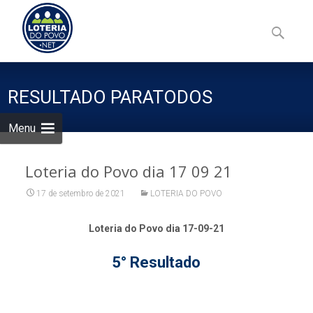
Skip
to
Pesquisa
content
por:
RESULTADO PARATODOS
Menu
Loteria do Povo dia 17 09 21
17 de setembro de 2021
LOTERIA DO POVO
Loteria do Povo dia 17-09-21
5° Resultado